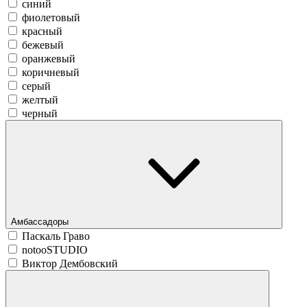
синий
фиолетовый
красный
бежевый
оранжевый
коричневый
серый
желтый
черный
Амбассадоры
Паскаль Граво
notooSTUDIO
Виктор Дембовский