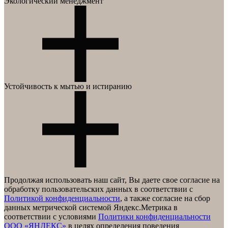
Превосходная укрывистость
Экологический менеджмент
Низкий расход
Легко наносится, без брызг и подтёков.
Безопасность
Устойчивость к мытью и истиранию
Без запаха
Сокращение отходов
Забота о планете.
1 класс, уровень устойчивости покрытия к мытью достигается
Продолжая использовать наш сайт, Вы даете свое согласие на
через 28 дней после окрашивания
обработку пользовательских данных в соответствии с
Политикой конфиденциальности
, а также согласие на сбор
данных метрической системой Яндекс.Метрика в
соответствии с условиями
Политики конфиденциальности
ООО «ЯНДЕКС»
в целях определения поведения