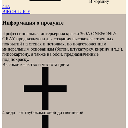
В корзину
44A
BIRCH JUICE
Информация о продукте
Профессиональная интерьерная краска
369A ONE&ONLY
GRAY
предназначена для создания высококачественных
покрытий на стенах и потолках, по подготовленным
минеральным основаниям (бетон, штукатурку, кирпич и т.д.),
гипсокартону, а также на обои, предназначенные
под покраску.
Высокое качество и чистота цвета
В производстве краски Ölsta Architect используется
4 вида – от глубокоматовой до глянцевой
инновационный диоксид титана, который обеспечивает
превосходную укрывистость и эффектное восприятие
качества краски глазом — через высокую чистоту цвета