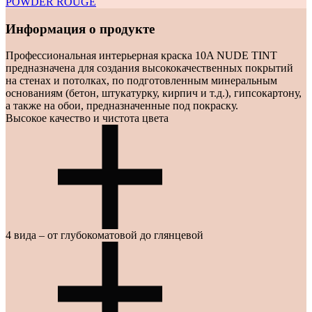
POWDER ROUGE
Информация о продукте
Профессиональная интерьерная краска
10A NUDE TINT
предназначена для создания высококачественных покрытий
на стенах и потолках, по подготовленным минеральным
основаниям (бетон, штукатурку, кирпич и т.д.), гипсокартону,
а также на обои, предназначенные под покраску.
Высокое качество и чистота цвета
В производстве краски Ölsta Architect используется
4 вида – от глубокоматовой до глянцевой
инновационный диоксид титана, который обеспечивает
превосходную укрывистость и эффектное восприятие
качества краски глазом — через высокую чистоту цвета
и особую глубину передачи полутонов.