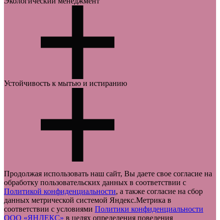
Превосходная укрывистость
Экологический менеджмент
Низкий расход
Легко наносится, без брызг и подтёков.
Безопасность
Устойчивость к мытью и истиранию
Без запаха
Сокращение отходов
Забота о планете.
1 класс, уровень устойчивости покрытия к мытью достигается
Продолжая использовать наш сайт, Вы даете свое согласие на
через 28 дней после окрашивания
обработку пользовательских данных в соответствии с
Политикой конфиденциальности
, а также согласие на сбор
данных метрической системой Яндекс.Метрика в
соответствии с условиями
Политики конфиденциальности
ООО «ЯНДЕКС»
в целях определения поведения