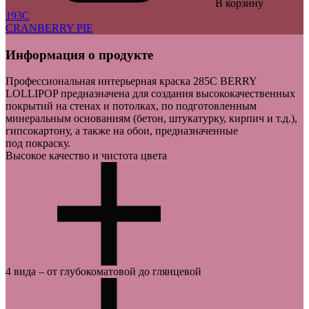
В корзину
193C
CRANBERRY PIE
Информация о продукте
Профессиональная интерьерная краска
285C BERRY
LOLLIPOP
предназначена для создания высококачественных
покрытий на стенах и потолках, по подготовленным
минеральным основаниям (бетон, штукатурку, кирпич и т.д.),
гипсокартону, а также на обои, предназначенные
под покраску.
Высокое качество и чистота цвета
В производстве краски Ölsta Architect используется
4 вида – от глубокоматовой до глянцевой
инновационный диоксид титана, который обеспечивает
превосходную укрывистость и эффектное восприятие
качества краски глазом — через высокую чистоту цвета