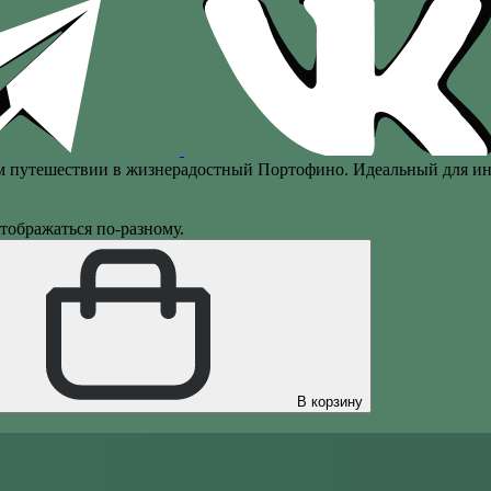
м путешествии в жизнерадостный Портофино. Идеальный для ин
тображаться по-разному.
В корзину