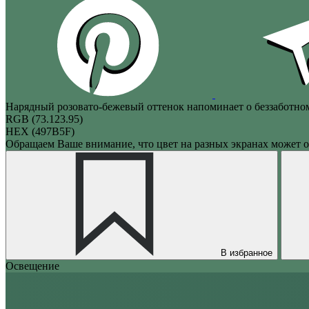
Нарядный розовато-бежевый оттенок напоминает о беззаботно
RGB (73.123.95)
HEX (497B5F)
Обращаем Ваше внимание, что цвет на разных экранах может о
В избранное
Освещение