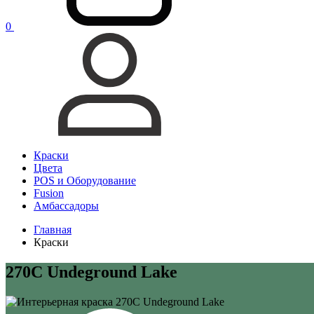
0
Краски
Цвета
POS и Оборудование
Fusion
Амбассадоры
Главная
Краски
270C Undeground Lake