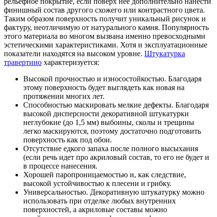
рельефное покрытие, если поверх нее дополнительно нанести
финишный состав другого схожего или контрастного цвета.
Таким образом поверхность получит уникальный рисунок и
фактуру, неотличимую от натурального камня. Популярность
этого материала во многом вызвана именно превосходными
эстетическими характеристиками. Хотя и эксплуатационные
показатели находятся на высоком уровне.
Штукатурка
травертино
характеризуется:
Высокой прочностью и износостойкостью. Благодаря
этому поверхность будет выглядеть как новая на
протяжении многих лет.
Способностью маскировать мелкие дефекты. Благодаря
высокой дисперсности декоративной штукатурки
неглубокие (до 1,5 мм) выбоины, сколы и трещины
легко маскируются, поэтому достаточно подготовить
поверхность как под обои.
Отсутствие едкого запаха после полного высыхания
(если речь идет про акриловый состав, то его не будет и
в процессе нанесения.
Хорошей паропроницаемостью и, как следствие,
высокой устойчивостью к плесени и грибку.
Универсальностью. Декоративную штукатурку можно
использовать при отделке любых внутренних
поверхностей, а акриловые составы можно