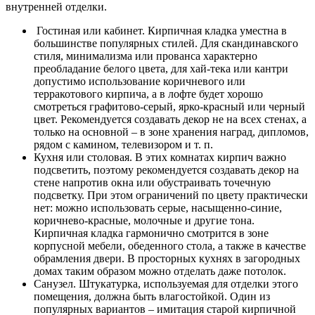
внутренней отделки.
Гостиная или кабинет. Кирпичная кладка уместна в
большинстве популярных стилей. Для скандинавского
стиля, минимализма или прованса характерно
преобладание белого цвета, для хай-тека или кантри
допустимо использование коричневого или
терракотового кирпича, а в лофте будет хорошо
смотреться графитово-серый, ярко-красный или черный
цвет. Рекомендуется создавать декор не на всех стенах, а
только на основной – в зоне хранения наград, дипломов,
рядом с камином, телевизором и т. п.
Кухня или столовая. В этих комнатах кирпич важно
подсветить, поэтому рекомендуется создавать декор на
стене напротив окна или обустраивать точечную
подсветку. При этом ограничений по цвету практически
нет: можно использовать серые, насыщенно-синие,
коричнево-красные, молочные и другие тона.
Кирпичная кладка гармонично смотрится в зоне
корпусной мебели, обеденного стола, а также в качестве
обрамления двери. В просторных кухнях в загородных
домах таким образом можно отделать даже потолок.
Санузел. Штукатурка, используемая для отделки этого
помещения, должна быть влагостойкой. Один из
популярных вариантов – имитация старой кирпичной