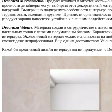
Decorazza Microcemento.
Продукт отличает влагостойкость – он
прочности дизайнеры могут выбирать этот декоративный матер
нагрузкой. Выигрышно подчеркнуть особенности интерьера поз
терракотовым, зеленым и другими. Привнести оригинальность 
(продукт хорошо наносится, устойчив к внешним воздействиям
Decorazza Velours
. Материал создан в сотрудничестве с извес
пастельных тонов с легкими полуматовым блеском. Королевский
интерьерах. Экологичный материал можно использовать на люб
сможет даже непрофессионал. Еще одним достоинством Velours 
Какой бы креативный дизайн интерьера вы ни придумали, с Dec