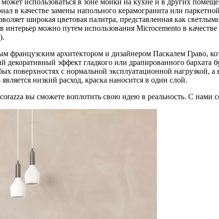
 может использоваться в зоне мойки на кухне и в других поме
иал в качестве замены напольного керамогранита или паркетной
воляет широкая цветовая палитра, представленная как светлым
в интерьер можно путем использования Microcemento в качестве
).
тным французским архитектором и дизайнером Паскалем Граво, 
 декоративный эффект гладкого или драпированного бархата буд
ых поверхностях с нормальной эксплуатационной нагрузкой, а в
является низкий расход, краска наносится в один слой.
orazza вы сможете воплотить свою идею в реальность. С нами с