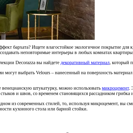
 эффект бархата? Ищете влагостойкое экологичное покрытие для
 создавать неповторимые интерьеры в любых комнатах квартиры,
ллекции Decorazza вы найдете
декоративный материал
, который 
ми могут выбрать Velours – нанесенный на поверхность материа
е венецианскую штукатурку, можно использовать
микроцемент
.
х стыков и швов, со временем становящихся рассадником грибка
одном из современных стилей, то, используя микроцемент, вы см
хности кухонного стола или барной стойки.