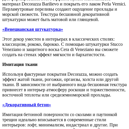
материал Decorazza Barilievo и покрыть его лаком Perla Vernici.
Перламутровые переливы создают ощущение прохлады и
морской свежести. Текстура бесшовной декоративной
штукатурки может быть матовой или глянцевой.
«Венецианская штукатурка»
Этот декор уместен в интерьерах в классических стилях:
классицизм, рококо, барокко. С помощью штукатурки Stucco
Veneziano и защитного воска Cera di Veneziano вы сможете
создать на стенах эффект мягкости и бархатистости.
Имитация ткани
Используя фактурные покрытия Decorazza, можно создать
эффект жатой ткани, рогожки, органзы, холста или другой
ткани. В зависимости от выбранного вида бесшовная текстура
привнесет в интерьер атмосферу роскоши и торжественности,
восточной теплоты или средиземноморской прохлады.
«Декоративный бетон»
Имитация бетонной поверхности со сколами и паутинкой
трещин идеально вписывается в современные стили
интерьеров: лофт, минимализм, индастриал и другие. При