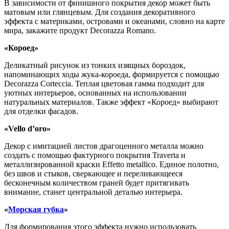
В зависимости от финишного покрытия декор может быть
матовым или глянцевым. Для создания декоративного
эффекта с материками, островами и океанами, словно на карте
мира, закажите продукт Decorazza Romano.
«Короед»
Деликатный рисунок из тонких изящных бороздок,
напоминающих ходы жука-короеда, формируется с помощью
Decorazza Corteccia. Теплая цветовая гамма подходит для
уютных интерьеров, основанных на использовании
натуральных материалов. Также эффект «Короед» выбирают
для отделки фасадов.
«Vello d’oro»
Декор с имитацией листов драгоценного металла можно
создать с помощью фактурного покрытия Traverta и
металлизированной краски Effetto metallico. Единое полотно,
без швов и стыков, сверкающее и переливающееся
бесконечным количеством граней будет притягивать
внимание, станет центральной деталью интерьера.
«
Морская губка
»
Для формирования этого эффекта нужно использовать